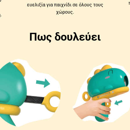
ο
ευελιξία για παιχνίδι σε όλους τους
χώρους.
.
Πως δουλεύει