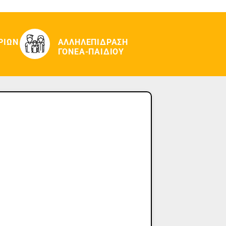
ΡΙΩΝ
ΑΛΛΗΛΕΠΊΔΡΑΣΗ
ΓΟΝΈΑ-ΠΑΙΔΙΟΥ