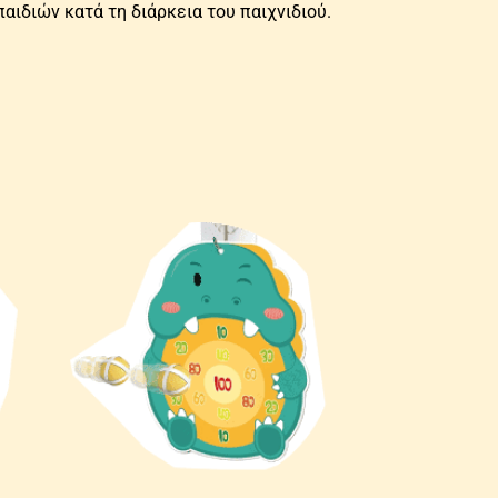
παιδιών κατά τη διάρκεια του παιχνιδιού.