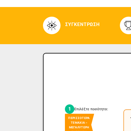
ΣΥΓΚΕΝΤΡΩΣΗ
1
Επιλέξτε ποσότητα:
ΠΕΡΙΣΣΌΤΕΡΑ
ΤΕΜΆΧΙΑ –
ΜΕΓΑΛΎΤΕΡΗ