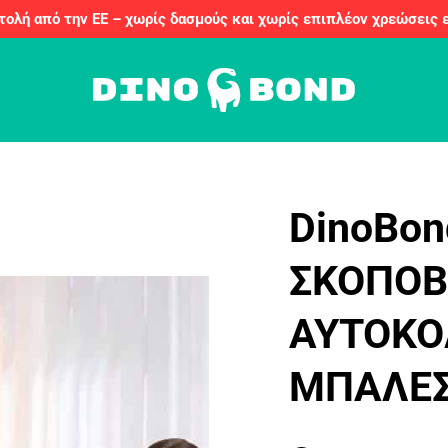
ολή από την ΕΕ – χωρίς δασμούς και χωρίς επιπλέον χρεώσεις 
DinoBon
ΣΚΟΠΟΒ
ΑΥΤΟΚΟ
ΜΠΑΛΕ