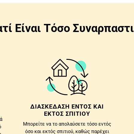
ατί Είναι Τόσο Συναρπαστ
ΔΙΑΣΚΕΔΑΣΗ ΕΝΤΟΣ ΚΑΙ
ΕΚΤΟΣ ΣΠΙΤΙΟΥ
ά
Μπορείτε να το απολαύσετε τόσο εντός
ό
όσο και εκτός σπιτιού, καθώς παρέχει