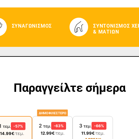
ΣΥΝΑΓΩΝΙΣΜΟΣ
ΣΥΝΤΟΝΙΣΜΟΣ ΧΕ
& ΜΑΤΙΩΝ
Παραγγείλτε σήμερα
ΔΗΜΟΦΙΛΕΣΤΕΡΟ
2
3
1
τεμ.
-63%
τεμ.
-66%
τεμ.
-57%
τεμ.
τεμ.
τεμ.
12.99
€
11.99
€
/
/
14.99
€
/