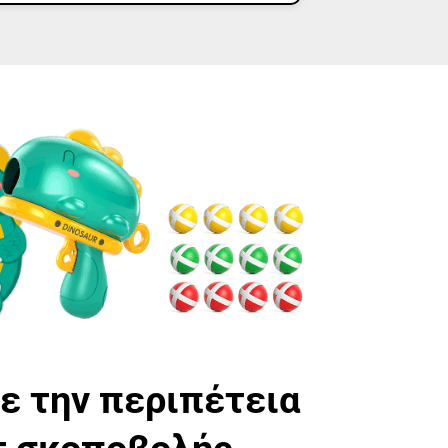
ε την περιπέτεια