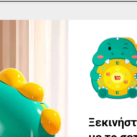
Ξεκινήστ