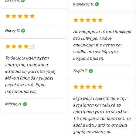
Ελένη Κ.
Κυριάκος Β.
Νίκος Π.
Δεν περίμενα τέτοια διαφορά
στο ξύπνημα. Πλέον
σηκώνομαι πιο άνετα και
νιώθω πιο ανεξάρτητη.
Το θεωρώ καλή σχέση
Ευχαριστημένη.
ποιότητας τιμής και η
Σοφία Τ.
κατασκευή φαίνεται γερή.
Μόνο η θήκη δεν χωράει
μεγάλα κινητά. Είμαι
ικανοποιημένος.
Είχα ψάξει αρκετά πριν την
Μάκης Δ.
εγχείρηση και τελικά το
προτίμησα γιατί το μέταλλο
1.2 mm φαίνεται ποιοτικό. Το
έβαλα κάτω από το στρώμα
χωρίς εργαλεία, οι