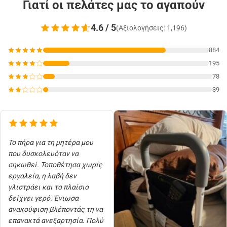
Γιατί οι πελάτες μας το αγαπούν
4.6 / 5
(Αξιολογήσεις: 1,196)
884
195
78
39
Το πήρα για τη μητέρα μου
που δυσκολευόταν να
σηκωθεί. Τοποθέτησα χωρίς
εργαλεία, η λαβή δεν
γλιστράει και το πλαίσιο
δείχνει γερό. Ένιωσα
ανακούφιση βλέποντάς τη να
επανακτά ανεξαρτησία. Πολύ