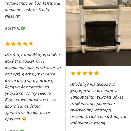
τοποθέτησα σε δύο λεπτά και
δουλεύει τέλεια. Kinda
lifesaver.
Αρετή Π.
Μετά την τοποθέτηση νιώθω
πολύ πιο ασφαλής. Η
κατασκευή από μέταλλο είναι
στιβαρή, η λαβή με PU είναι
άνετη στα χέρια μου και η
Αποδείχθηκε ακόμα πιο
θήκη νάιλον κρατάει τα
χρήσιμο απ’ όσο περίμενα.
γυαλιά και το τηλέφωνο.
Τοποθετείται εύκολα, μένει
Είμαι ικανοποιημένη και το
σταθερό και προσφέρει
προτείνω σε όποια
αμέσως περισσότερη
χρειάζεται βοήθεια στο
σιγουριά. Πολύ καλή λύση για
κρεβάτι.
καθημερινή χρήση.