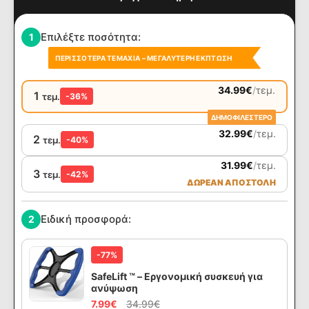
Επιλέξτε ποσότητα:
1
ΠΕΡΙΣΣΌΤΕΡΑ ΤΕΜΆΧΙΑ – ΜΕΓΑΛΎΤΕΡΗ ΈΚΠΤΩΣΗ
34.99
€
/
τεμ.
1
τεμ.
-36%
ΔΗΜΟΦΙΛΕΣΤΕΡΟ
32.99
€
/
τεμ.
2
τεμ.
-40%
31.99
€
/
τεμ.
3
τεμ.
-42%
ΔΩΡΕΑΝ ΑΠΟΣΤΟΛΗ
Ειδική προσφορά:
2
-77%
SafeLift ™ – Εργονομική συσκευή για
ανύψωση
7.99
€
34.99
€