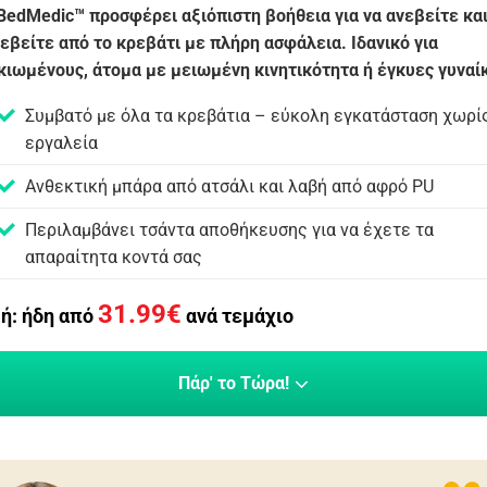
BedMedic™ προσφέρει αξιόπιστη βοήθεια για να ανεβείτε και
εβείτε από το κρεβάτι με πλήρη ασφάλεια. Ιδανικό για
κιωμένους, άτομα με μειωμένη κινητικότητα ή έγκυες γυναί
Συμβατό με όλα τα κρεβάτια – εύκολη εγκατάσταση χωρί
εργαλεία
Ανθεκτική μπάρα από ατσάλι και λαβή από αφρό PU
Περιλαμβάνει τσάντα αποθήκευσης για να έχετε τα
απαραίτητα κοντά σας
31.99
€
μή: ήδη από
ανά τεμάχιο
Πάρ' το Τώρα!