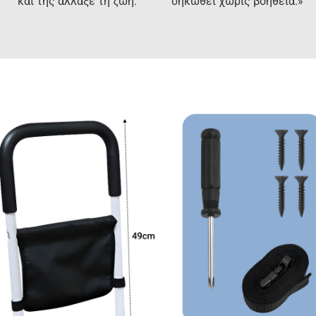
και της άλλαξε τη ζωή.”
σηκωθεί χωρίς βοήθεια.»