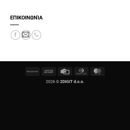
ΕΠΙΚΟΙΝΩΝΊΑ
Braintree
Cash
Credit
Dinners
MasterCard
On
Card
Club
2026 ©
2DIGIT d.o.o.
Delivery