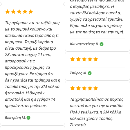
ο θόρυβος μειώθηκε. Η
ταινία 3M κόλλησε εύκολα,
χωρίς να χρειαστεί τρυπάνι.
Τις αγόρασα για το ταξίδι μας
Είμαι πολύ ευχαριστημένος
με το ρυμουλκούμενο και
με την ποιότητα και την τιμή.
απέδωσαν καλύτερα από ό,τι
περίμενα. Τα μαξιλαράκια
Κωνσταντίνος Β.
είναι συμπαγή, με διάμετρο
28 mm και πάχος 11 mm,
απορροφούν τις
προσκρούσεις χωρίς να
Σπύρος Φ.
προεξέχουν. Εκτίμησα ότι
δεν χρειάζεται τρύπημα και η
τοποθέτηση με την 3M κόλλα
ήταν απλή. Η δωρεάν
αποστολή και η εγγύηση 14
Τα χρησιμοποίησα σε πόρτες
ημερών ήταν μπόνους.
σπιτιού και για την πινακίδα.
Πολύ ευέλικτα, η 3M κόλλα
Βεατρίκη Μ.
κολλάει χωρίς τρύπες.
Συνιστώ.