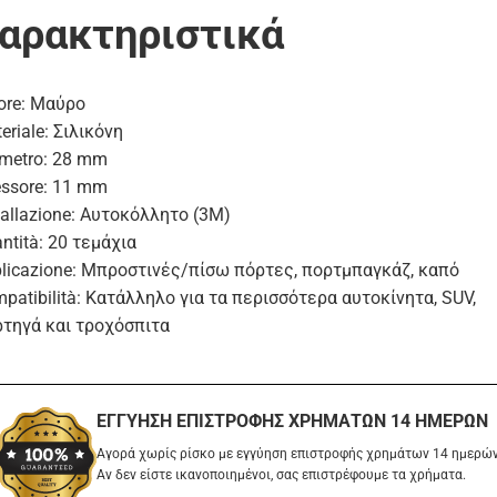
αρακτηριστικά
ore: Μαύρο
eriale: Σιλικόνη
metro: 28 mm
ssore: 11 mm
tallazione: Αυτοκόλλητο (3M)
ntità: 20 τεμάχια
licazione: Μπροστινές/πίσω πόρτες, πορτμπαγκάζ, καπό
patibilità: Κατάλληλο για τα περισσότερα αυτοκίνητα, SUV,
τηγά και τροχόσπιτα
ΕΓΓΎΗΣΗ ΕΠΙΣΤΡΟΦΉΣ ΧΡΗΜΆΤΩΝ 14 ΗΜΕΡΏΝ
Αγορά χωρίς ρίσκο με εγγύηση επιστροφής χρημάτων 14 ημερών
Αν δεν είστε ικανοποιημένοι, σας επιστρέφουμε τα χρήματα.