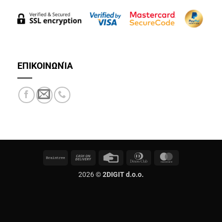
ΕΠΙΚΟΙΝΩΝΊΑ
Braintree
Cash
Credit
Dinners
MasterCard
On
Card
Club
2026 ©
2DIGIT d.o.o.
Delivery