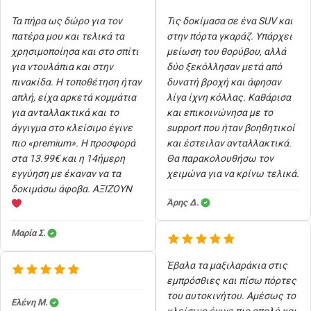
Τα πήρα ως δώρο για τον
Τις δοκίμασα σε ένα SUV και
πατέρα μου και τελικά τα
στην πόρτα γκαράζ. Υπάρχει
χρησιμοποίησα και στο σπίτι
μείωση του θορύβου, αλλά
για ντουλάπια και στην
δύο ξεκόλλησαν μετά από
πινακίδα. Η τοποθέτηση ήταν
δυνατή βροχή και άφησαν
απλή, είχα αρκετά κομμάτια
λίγα ίχνη κόλλας. Καθάρισα
για ανταλλακτικά και το
και επικοινώνησα με το
άγγιγμα στο κλείσιμο έγινε
support που ήταν βοηθητικοί
πιο «premium». Η προσφορά
και έστειλαν ανταλλακτικά.
στα 13.99€ και η 14ήμερη
Θα παρακολουθήσω τον
εγγύηση με έκαναν να τα
χειμώνα για να κρίνω τελικά.
δοκιμάσω άφοβα. ΑΞΙΖΟΥΝ
Άρης Δ.
Μαρία Σ.
Έβαλα τα μαξιλαράκια στις
εμπρόσθιες και πίσω πόρτες
του αυτοκινήτου. Αμέσως το
Ελένη Μ.
κλείσιμο έγινε πιο απαλό και