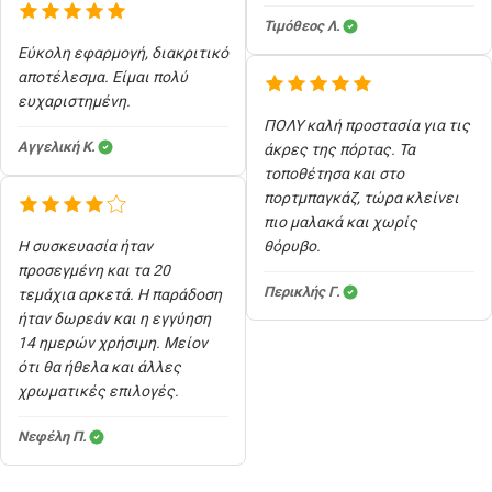
Τιμόθεος Λ.
Εύκολη εφαρμογή, διακριτικό
αποτέλεσμα. Είμαι πολύ
ευχαριστημένη.
ΠΟΛΥ καλή προστασία για τις
Αγγελική Κ.
άκρες της πόρτας. Τα
τοποθέτησα και στο
πορτμπαγκάζ, τώρα κλείνει
πιο μαλακά και χωρίς
Η συσκευασία ήταν
θόρυβο.
προσεγμένη και τα 20
Περικλής Γ.
τεμάχια αρκετά. Η παράδοση
ήταν δωρεάν και η εγγύηση
14 ημερών χρήσιμη. Μείον
ότι θα ήθελα και άλλες
χρωματικές επιλογές.
Νεφέλη Π.