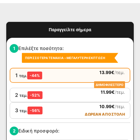
Παραγγείλτε σήμερα
Επιλέξτε ποσότητα:
1
ΠΕΡΙΣΣΌΤΕΡΑ ΤΕΜΆΧΙΑ – ΜΕΓΑΛΎΤΕΡΗ ΈΚΠΤΩΣΗ
13.99
€
/
τεμ.
1
τεμ.
-44%
ΔΗΜΟΦΙΛΕΣΤΕΡΟ
11.99
€
/
τεμ.
2
τεμ.
-52%
10.99
€
/
τεμ.
3
τεμ.
-56%
ΔΩΡΕΑΝ ΑΠΟΣΤΟΛΗ
Ειδική προσφορά:
2