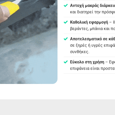
Αντοχή μακράς διάρκει
και διατηρεί την πρόσφ
Καθολική εφαρμογή
– Ι
βεράντες, μπάνια και π
Αποτελεσματικό σε κά
σε ξηρές ή υγρές επιφά
συνθήκες.
Εύκολο στη χρήση
– Εφα
επιφάνεια είναι προστα