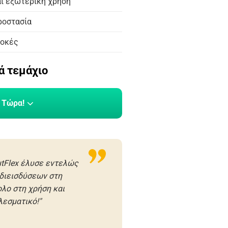
αι εξωτερική χρήση
ροστασία
λοκές
ά τεμάχιο
 Τώρα!
utFlex έλυσε εντελώς
διεισδύσεων στη
ολο στη χρήση και
λεσματικό!"