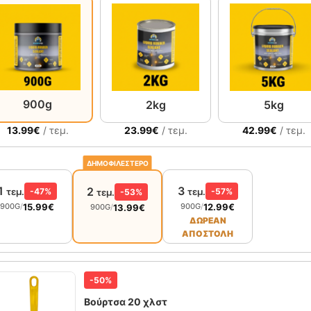
900g
2kg
5kg
13.99
€
/ τεμ.
23.99
€
/ τεμ.
42.99
€
/ τεμ.
ΔΗΜΟΦΙΛΕΣΤΕΡΟ
1
3
2
τεμ.
-47%
τεμ.
-57%
τεμ.
-53%
15.99
€
12.99
€
900G
/
900G
/
13.99
€
900G
/
ΔΩΡΕΑΝ
ΑΠΟΣΤΟΛΗ
-50%
Βούρτσα 20 χλστ