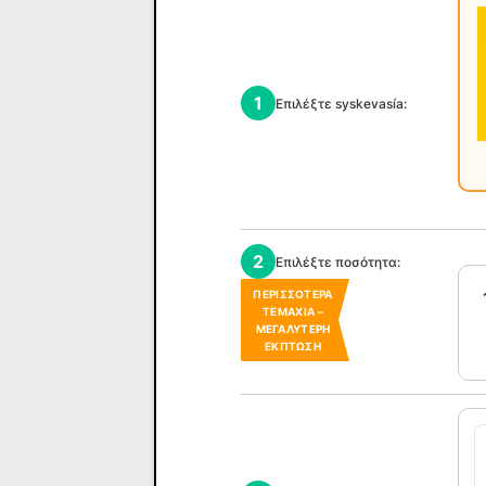
1
Επιλέξτε syskevasía:
2
Επιλέξτε ποσότητα:
ΠΕΡΙΣΣΌΤΕΡΑ
ΤΕΜΆΧΙΑ –
ΜΕΓΑΛΎΤΕΡΗ
ΈΚΠΤΩΣΗ