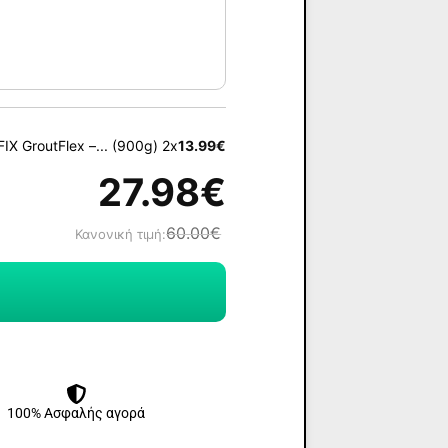
X GroutFlex –... (900g) 2x
13.99
€
27.98
€
60.00
€
Κανονική τιμή:
100% Ασφαλής αγορά