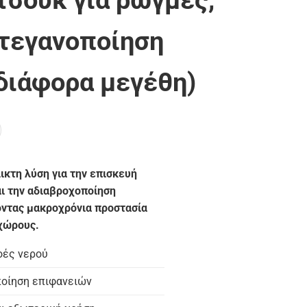
τσούκ για ρωγμές,
στεγανοποίηση
 διάφορα μεγέθη)
λικτη λύση για την επισκευή
ι την αδιαβροχοποίηση
ντας μακροχρόνια προστασία
 χώρους.
οές νερού
οίηση επιφανειών