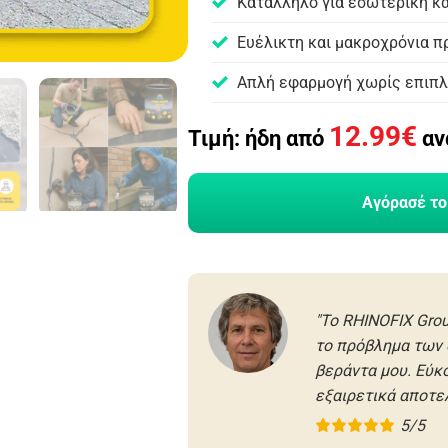
Κατάλληλο για εσωτερική κ
Ευέλικτη και μακροχρόνια π
Απλή εφαρμογή χωρίς επιπ
12.99
€
Τιμή: ήδη από
αν
Αγόρασέ το
"Το RHINOFIX Gro
το πρόβλημα των 
βεράντα μου. Εύκ
εξαιρετικά αποτε
5/5