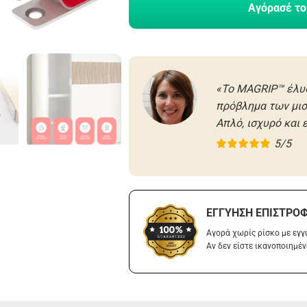
Αγόρασέ το
«Το MAGRIP™ έλυ
πρόβλημα των μι
Απλό, ισχυρό και
5/5
ΕΓΓΎΗΣΗ ΕΠΙΣΤΡΟ
Αγορά χωρίς ρίσκο με εγ
Αν δεν είστε ικανοποιημέν