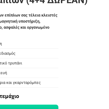
απιών (4+4 ΔΩΡΕΑΝ)
ων επίπλων σας τέλεια κλειστές
 μαγνητική υποστήριξη,
ο, ασφαλές και οργανωμένο
η
εδιασμός
τικό τρυπάνι
κευή
άρια και γκαρνταρόμπες
τεμάχιο