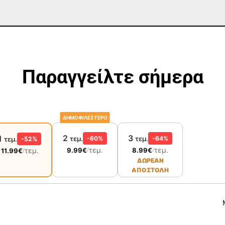
Παραγγείλτε σήμερα
ΔΗΜΟΦΙΛΕΣΤΕΡΟ
2
3
1
τεμ.
-60%
τεμ.
-64%
τεμ.
-52%
τεμ.
τεμ.
τεμ.
9.99
€
8.99
€
/
/
11.99
€
/
ΔΩΡΕΑΝ
ΑΠΟΣΤΟΛΗ