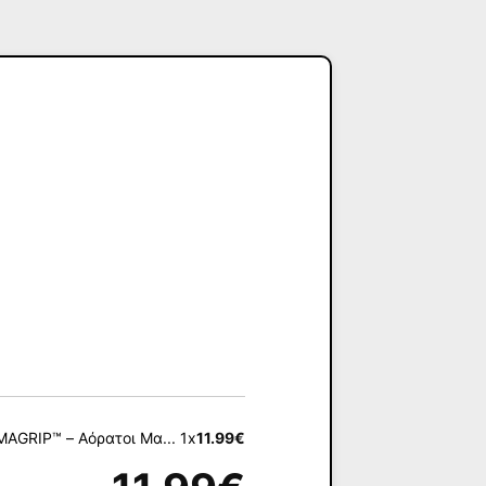
MAGRIP™ – Αόρατοι Μα... 1x
11.99
€