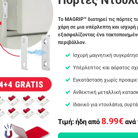
Πόρτες Ντουλ
Το MAGRIP™ διατηρεί τις πόρτες τ
χάρη σε μια υπέρλεπτη και ισχυρή
εξασφαλίζοντας ένα τακτοποιημέν
περιβάλλον.
Ισχυρή μαγνητική συγκράτησ
Υπέρλεπτος και αόρατος σχ
Εγκατάσταση χωρίς προαιρε
Ανθεκτική μεταλλική κατασ
Ιδανικό για ντουλάπια, συρτ
8.99
€
Τιμή: ήδη από
ανά 