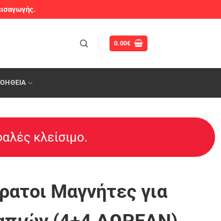
εισαγωγής.
0.00
€
ΟΉΘΕΙΑ
φαλές κλείσιμο.
ατοι Μαγνήτες για